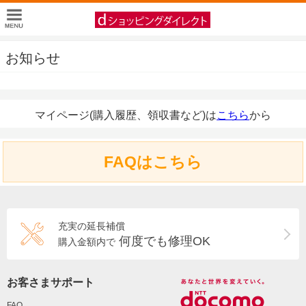
お知らせ
マイページ(購入履歴、領収書など)は
こちら
から
FAQはこちら
充実の延長補償
何度でも修理OK
購入金額内で
お客さまサポート
FAQ