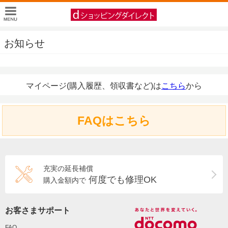
お知らせ
マイページ(購入履歴、領収書など)は
こちら
から
FAQはこちら
充実の延長補償
何度でも修理OK
購入金額内で
お客さまサポート
FAQ