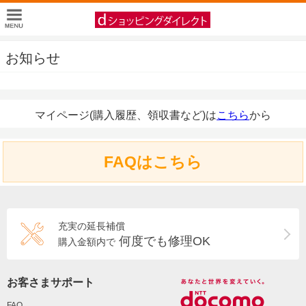
お知らせ
マイページ(購入履歴、領収書など)は
こちら
から
FAQはこちら
充実の延長補償
何度でも修理OK
購入金額内で
お客さまサポート
FAQ