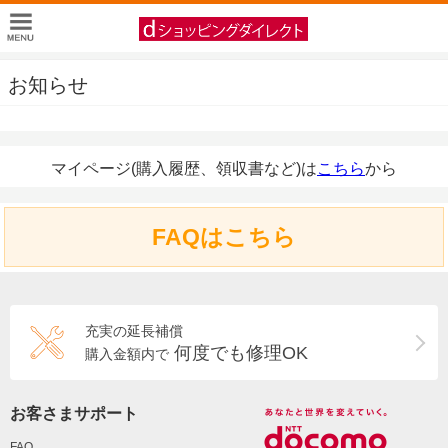
お知らせ
マイページ(購入履歴、領収書など)は
こちら
から
FAQはこちら
充実の延長補償
何度でも修理OK
購入金額内で
お客さまサポート
FAQ