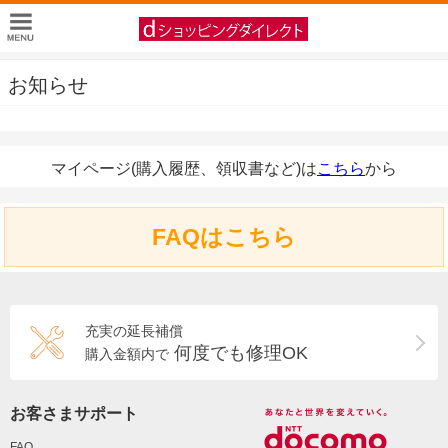
お知らせ
マイページ(購入履歴、領収書など)は
こちら
から
FAQはこちら
充実の延長補償
何度でも修理OK
購入金額内で
お客さまサポート
FAQ