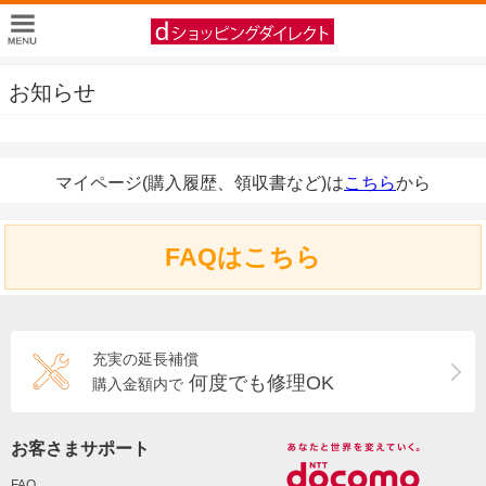
お知らせ
マイページ(購入履歴、領収書など)は
こちら
から
FAQはこちら
充実の延長補償
何度でも修理OK
購入金額内で
お客さまサポート
FAQ