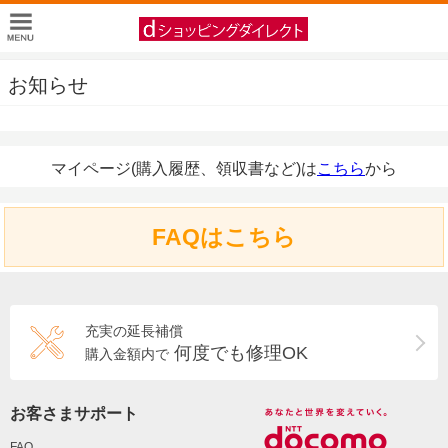
お知らせ
マイページ(購入履歴、領収書など)は
こちら
から
FAQはこちら
充実の延長補償
何度でも修理OK
購入金額内で
お客さまサポート
FAQ