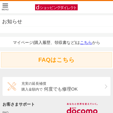
お知らせ
マイページ(購入履歴、領収書など)は
こちら
から
FAQはこちら
充実の延長補償
何度でも修理OK
購入金額内で
お客さまサポート
FAQ