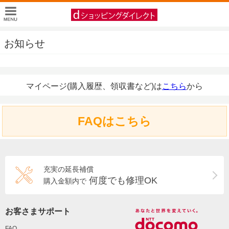
お知らせ
マイページ(購入履歴、領収書など)は
こちら
から
FAQはこちら
充実の延長補償
何度でも修理OK
購入金額内で
お客さまサポート
FAQ