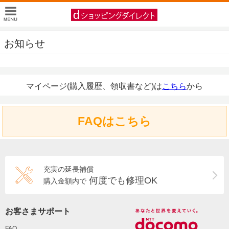
お知らせ
マイページ(購入履歴、領収書など)は
こちら
から
FAQはこちら
充実の延長補償
何度でも修理OK
購入金額内で
お客さまサポート
FAQ