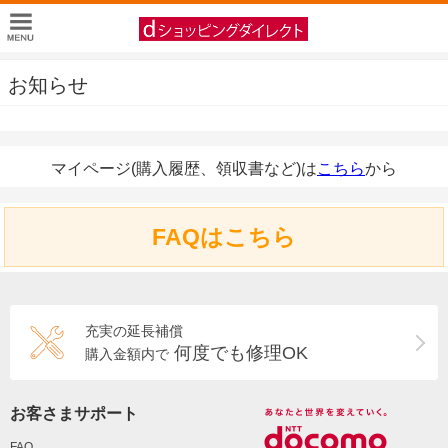
お知らせ
マイページ(購入履歴、領収書など)は
こちら
から
FAQはこちら
充実の延長補償
何度でも修理OK
購入金額内で
お客さまサポート
FAQ