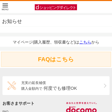
お知らせ
マイページ(購入履歴、領収書など)は
こちら
から
FAQはこちら
充実の延長補償
何度でも修理OK
購入金額内で
お客さまサポート
FAQ