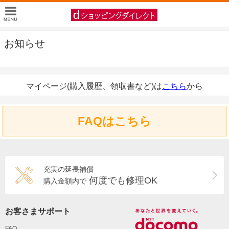
お知らせ
マイページ(購入履歴、領収書など)は
こちら
から
FAQはこちら
充実の延長補償
何度でも修理OK
購入金額内で
お客さまサポート
FAQ