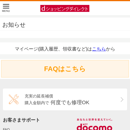
お知らせ
マイページ(購入履歴、領収書など)は
こちら
から
FAQはこちら
充実の延長補償
何度でも修理OK
購入金額内で
お客さまサポート
FAQ