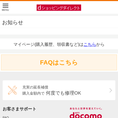
お知らせ
マイページ(購入履歴、領収書など)は
こちら
から
FAQはこちら
充実の延長補償
何度でも修理OK
購入金額内で
お客さまサポート
FAQ