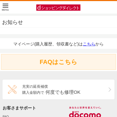
お知らせ
マイページ(購入履歴、領収書など)は
こちら
から
FAQはこちら
充実の延長補償
何度でも修理OK
購入金額内で
お客さまサポート
FAQ