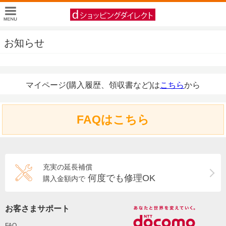
お知らせ
マイページ(購入履歴、領収書など)は
こちら
から
FAQはこちら
充実の延長補償
何度でも修理OK
購入金額内で
お客さまサポート
FAQ