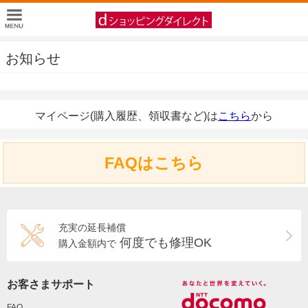
お知らせ
マイページ(購入履歴、領収書など)は
こちら
から
FAQはこちら
充実の延長補償
何度でも修理OK
購入金額内で
お客さまサポート
FAQ