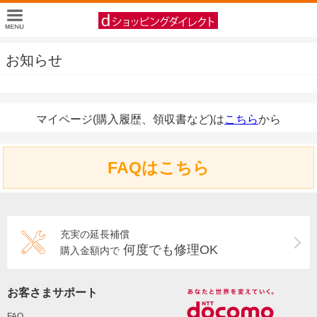
お知らせ
マイページ(購入履歴、領収書など)は
こちら
から
FAQはこちら
充実の延長補償
何度でも修理OK
購入金額内で
お客さまサポート
FAQ