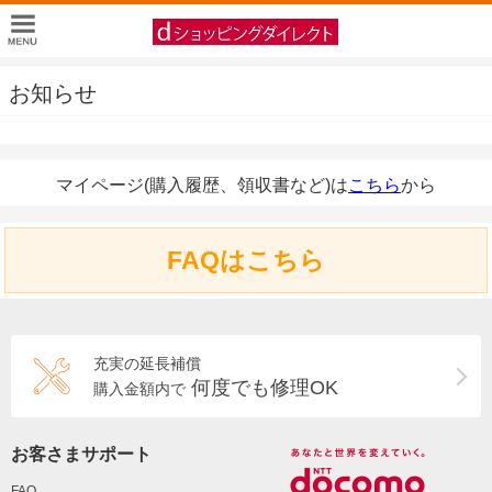
お知らせ
マイページ(購入履歴、領収書など)は
こちら
から
FAQはこちら
充実の延長補償
何度でも修理OK
購入金額内で
お客さまサポート
FAQ