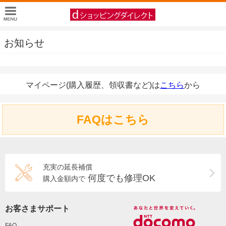
お知らせ
マイページ(購入履歴、領収書など)は
こちら
から
FAQはこちら
充実の延長補償
何度でも修理OK
購入金額内で
お客さまサポート
FAQ