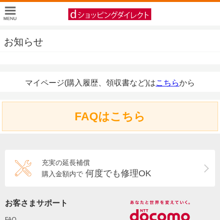
お知らせ
マイページ(購入履歴、領収書など)は
こちら
から
FAQはこちら
充実の延長補償
何度でも修理OK
購入金額内で
お客さまサポート
FAQ