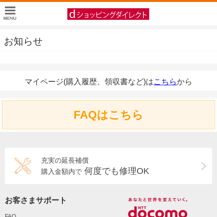
お知らせ
マイページ(購入履歴、領収書など)は
こちら
から
FAQはこちら
充実の延長補償
何度でも修理OK
購入金額内で
お客さまサポート
FAQ