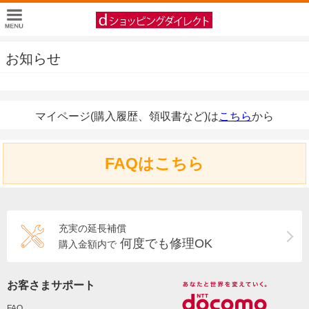
お知らせ
マイページ(購入履歴、領収書など)は
こちら
から
FAQはこちら
充実の延長補償
何度でも修理OK
購入金額内で
お客さまサポート
FAQ