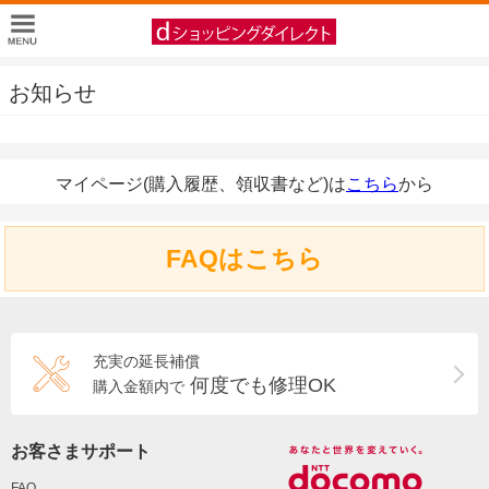
お知らせ
マイページ(購入履歴、領収書など)は
こちら
から
FAQはこちら
充実の延長補償
何度でも修理OK
購入金額内で
お客さまサポート
FAQ