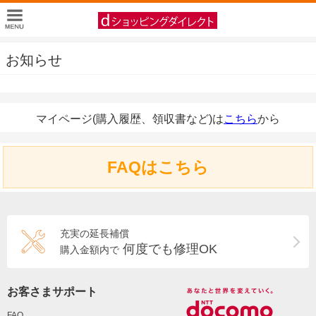
お知らせ
マイページ(購入履歴、領収書など)は
こちら
から
FAQはこちら
充実の延長補償
何度でも修理OK
購入金額内で
お客さまサポート
FAQ