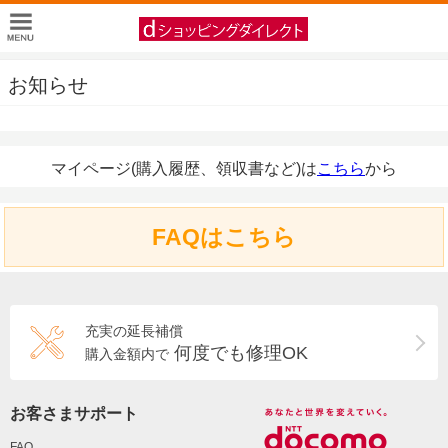
お知らせ
マイページ(購入履歴、領収書など)は
こちら
から
FAQはこちら
充実の延長補償
何度でも修理OK
購入金額内で
お客さまサポート
FAQ