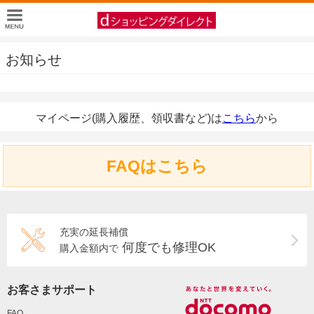
お知らせ
マイページ(購入履歴、領収書など)は
こちら
から
FAQはこちら
充実の延長補償
何度でも修理OK
購入金額内で
お客さまサポート
FAQ