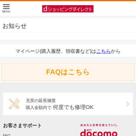
お知らせ
マイページ(購入履歴、領収書など)は
こちら
から
FAQはこちら
充実の延長補償
何度でも修理OK
購入金額内で
お客さまサポート
FAQ