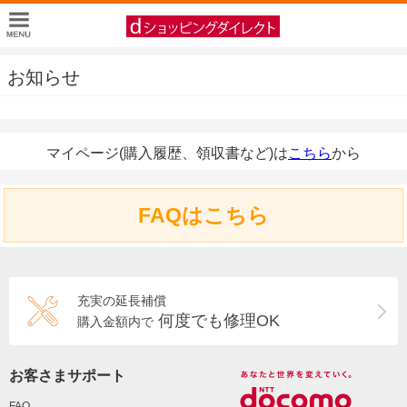
お知らせ
マイページ(購入履歴、領収書など)は
こちら
から
FAQはこちら
充実の延長補償
何度でも修理OK
購入金額内で
お客さまサポート
FAQ