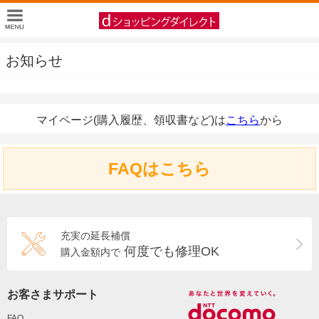
お知らせ
マイページ(購入履歴、領収書など)は
こちら
から
FAQはこちら
充実の延長補償
何度でも修理OK
購入金額内で
お客さまサポート
FAQ