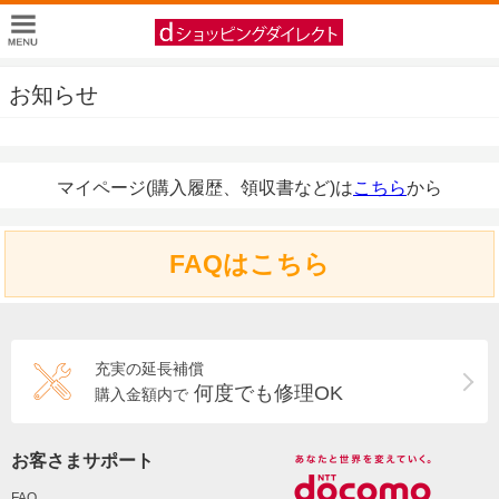
お知らせ
マイページ(購入履歴、領収書など)は
こちら
から
FAQはこちら
充実の延長補償
何度でも修理OK
購入金額内で
お客さまサポート
FAQ