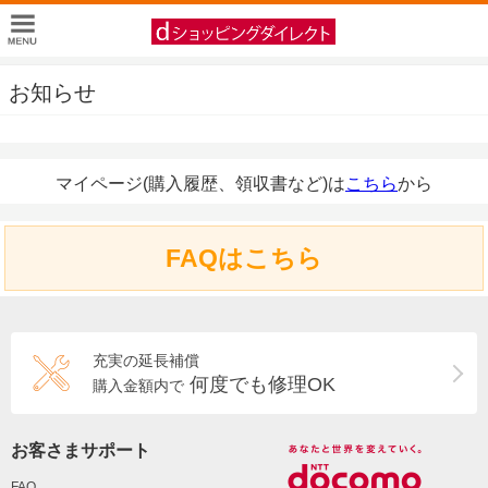
お知らせ
マイページ(購入履歴、領収書など)は
こちら
から
FAQはこちら
充実の延長補償
何度でも修理OK
購入金額内で
お客さまサポート
FAQ