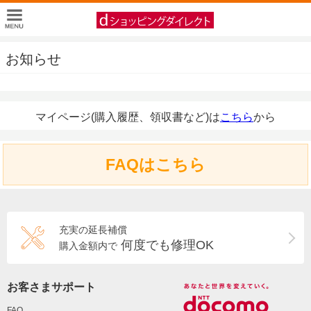
お知らせ
マイページ(購入履歴、領収書など)は
こちら
から
FAQはこちら
充実の延長補償
何度でも修理OK
購入金額内で
お客さまサポート
FAQ