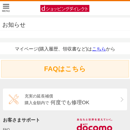
お知らせ
マイページ(購入履歴、領収書など)は
こちら
から
FAQはこちら
充実の延長補償
何度でも修理OK
購入金額内で
お客さまサポート
FAQ