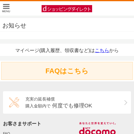
お知らせ
マイページ(購入履歴、領収書など)は
こちら
から
FAQはこちら
充実の延長補償
何度でも修理OK
購入金額内で
お客さまサポート
FAQ