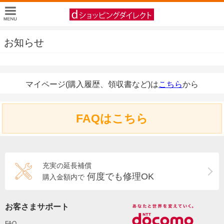
お知らせ
マイページ(購入履歴、領収書など)は
こちら
から
FAQはこちら
充実の延長補償
何度でも修理OK
購入金額内で
お客さまサポート
FAQ