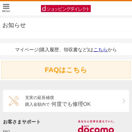
お知らせ
マイページ(購入履歴、領収書など)は
こちら
から
FAQはこちら
充実の延長補償
何度でも修理OK
購入金額内で
お客さまサポート
FAQ