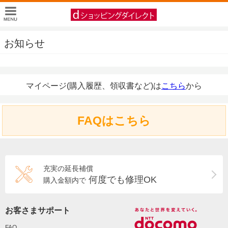
お知らせ
マイページ(購入履歴、領収書など)は
こちら
から
FAQはこちら
充実の延長補償
何度でも修理OK
購入金額内で
お客さまサポート
FAQ