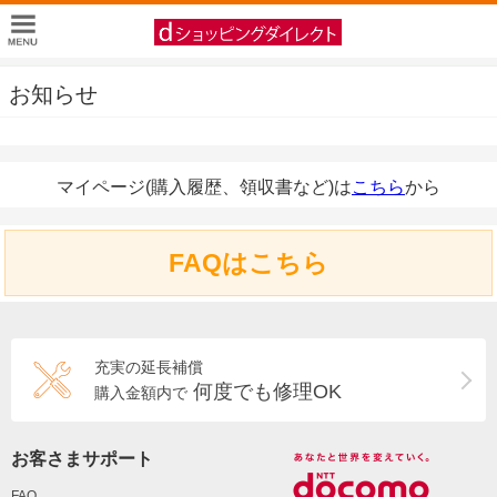
お知らせ
マイページ(購入履歴、領収書など)は
こちら
から
FAQはこちら
充実の延長補償
何度でも修理OK
購入金額内で
お客さまサポート
FAQ