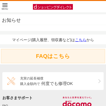
お知らせ
マイページ(購入履歴、領収書など)は
こちら
から
FAQはこちら
充実の延長補償
何度でも修理OK
購入金額内で
お客さまサポート
FAQ