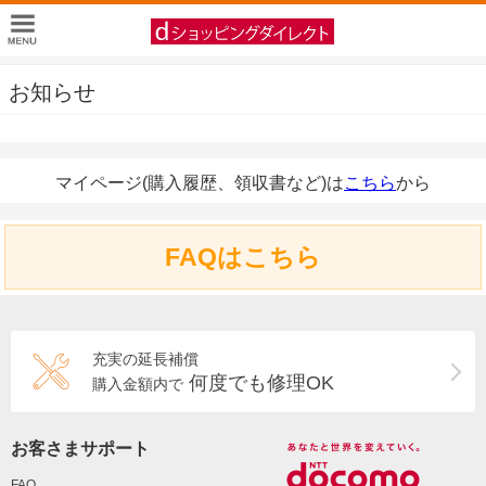
お知らせ
マイページ(購入履歴、領収書など)は
こちら
から
FAQはこちら
充実の延長補償
何度でも修理OK
購入金額内で
お客さまサポート
FAQ