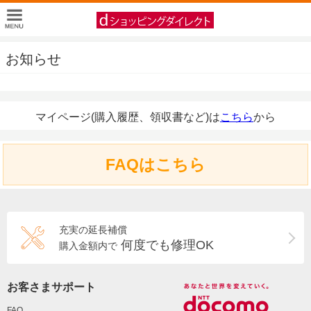
お知らせ
マイページ(購入履歴、領収書など)は
こちら
から
FAQはこちら
充実の延長補償
何度でも修理OK
購入金額内で
お客さまサポート
FAQ