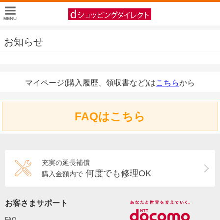
お知らせ
マイページ(購入履歴、領収書など)は
こちら
から
FAQはこちら
充実の延長補償
何度でも修理OK
購入金額内で
お客さまサポート
FAQ