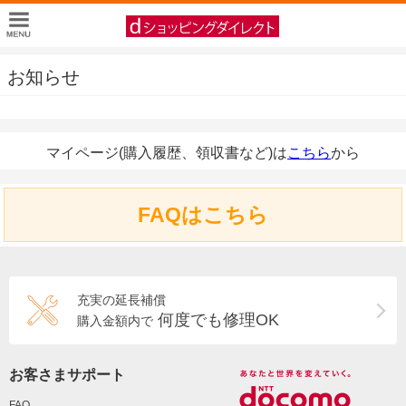
お知らせ
マイページ(購入履歴、領収書など)は
こちら
から
FAQはこちら
充実の延長補償
何度でも修理OK
購入金額内で
お客さまサポート
FAQ