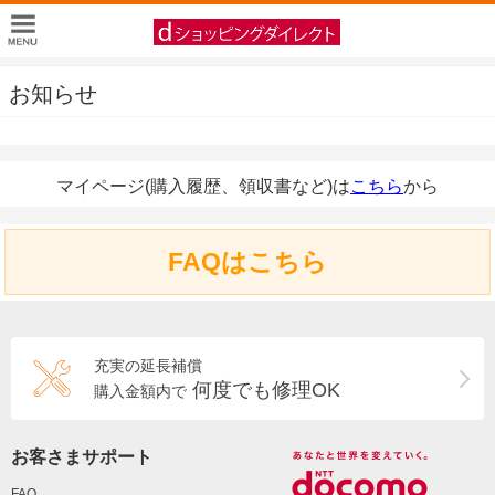
お知らせ
マイページ(購入履歴、領収書など)は
こちら
から
FAQはこちら
充実の延長補償
何度でも修理OK
購入金額内で
お客さまサポート
FAQ