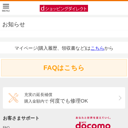
お知らせ
マイページ(購入履歴、領収書など)は
こちら
から
FAQはこちら
充実の延長補償
何度でも修理OK
購入金額内で
お客さまサポート
FAQ