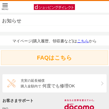
お知らせ
マイページ(購入履歴、領収書など)は
こちら
から
FAQはこちら
充実の延長補償
何度でも修理OK
購入金額内で
お客さまサポート
FAQ