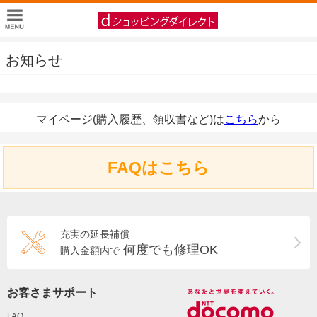
お知らせ
マイページ(購入履歴、領収書など)は
こちら
から
FAQはこちら
充実の延長補償
何度でも修理OK
購入金額内で
お客さまサポート
FAQ