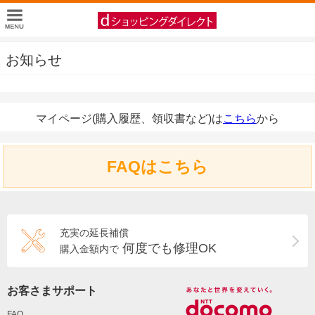
お知らせ
マイページ(購入履歴、領収書など)は
こちら
から
FAQはこちら
充実の延長補償
何度でも修理OK
購入金額内で
お客さまサポート
FAQ